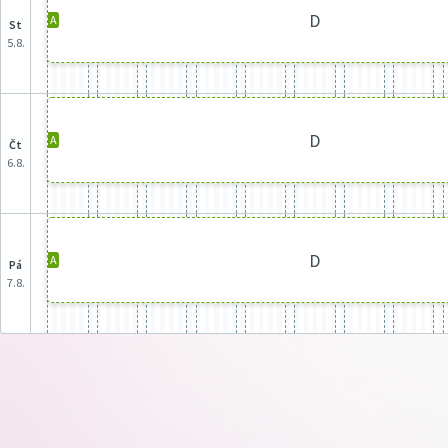
D
A
st
5.8.
D
A
čt
6.8.
D
A
pá
7.8.