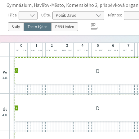
Gymnázium, Havířov-Město, Komenského 2, příspěvková organ
Třída
Učitel
Místnost
Stálý
Tento týden
Příští týden
0
1
2
3
4
5
6
7
7:05
7:50
8:00
8:45
8:55
9:40
10:00
10:45
10:55
11:40
11:50
12:35
12:45
13:30
13:35
14:20
D
A
po
3.8.
D
A
út
4.8.