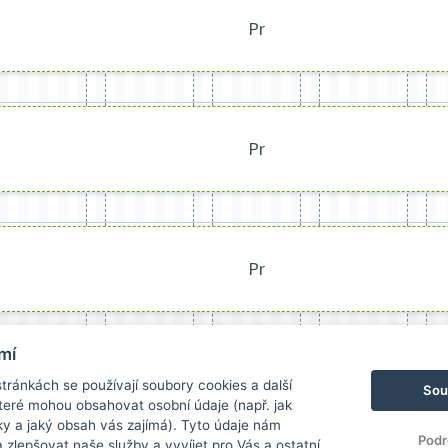
Pr
Pr
Pr
mí
ránkách se používají soubory cookies a další
Sou
 které mohou obsahovat osobní údaje (např. jak
ky a jaký obsah vás zajímá). Tyto údaje nám
Podr
zlepšovat naše služby a vyvíjet pro Vás a ostatní