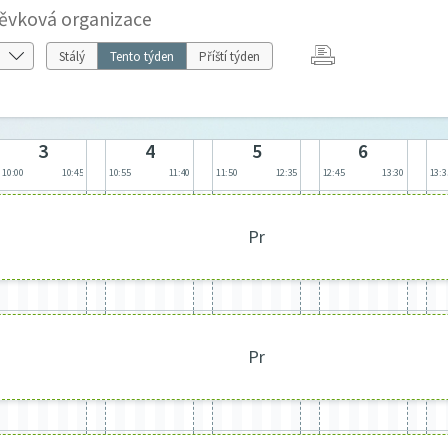
ěvková organizace
Stálý
Tento týden
Příští týden
3
4
5
6
10:00
10:45
10:55
11:40
11:50
12:35
12:45
13:30
13:3
Pr
Pr