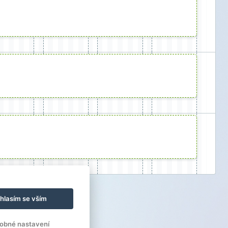
hlasím se vším
obné nastavení