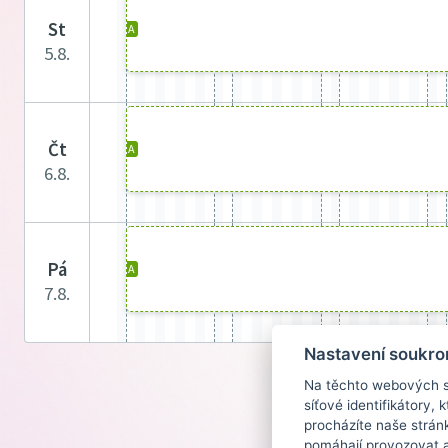
st
A
5.8.
čt
A
6.8.
pá
A
7.8.
Nastavení soukro
Na těchto webových st
síťové identifikátory,
procházíte naše strán
pomáhají provozovat a 