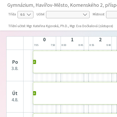
Gymnázium, Havířov-Město, Komenského 2, přísp
Třída
Učitel
Místnost
Třídní učitel: Mgr. Kateřina Kyjovská, Ph.D., Mgr. Eva Dočkalová (zástupce)
0
1
2
7:05
7:50
8:00
8:45
8:55
9:40
po
A
3.8.
út
A
4.8.