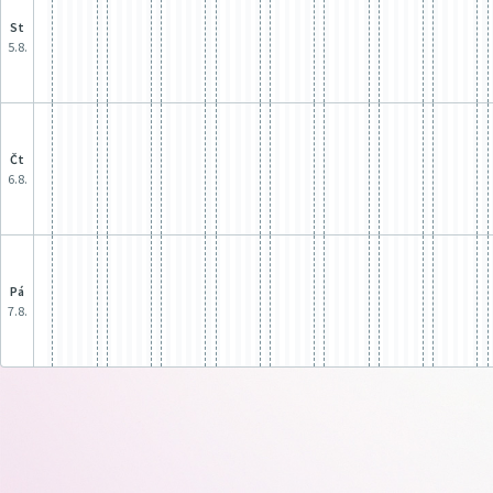
st
5.8.
čt
6.8.
pá
7.8.