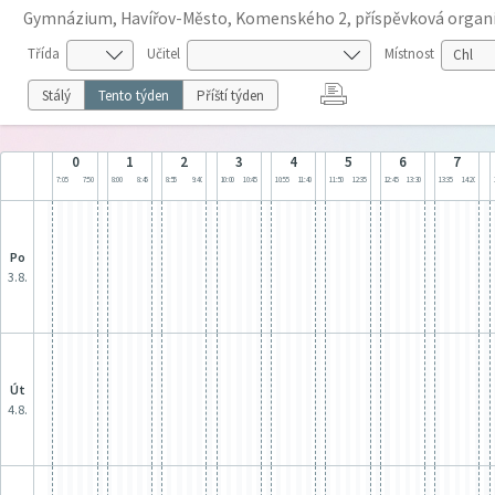
Gymnázium, Havířov-Město, Komenského 2, příspěvková organ
Třída
Učitel
Místnost
Stálý
Tento týden
Příští týden
0
1
2
3
4
5
6
7
7:05
7:50
8:00
8:45
8:55
9:40
10:00
10:45
10:55
11:40
11:50
12:35
12:45
13:30
13:35
14:20
po
3.8.
út
4.8.