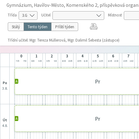
Gymnázium, Havířov-Město, Komenského 2, příspěvková organ
Třída
Učitel
Místnost
Stálý
Tento týden
Příští týden
Třídní učitel: Mgr. Tereza Müllerová, Mgr. Dalimil Šebesta (zástupce)
0
1
2
3
4
5
6
7
7:05
7:50
8:00
8:45
8:55
9:40
10:00
10:45
10:55
11:40
11:50
12:35
12:45
13:30
13:35
14:20
Pr
A
po
3.8.
Pr
A
út
4.8.