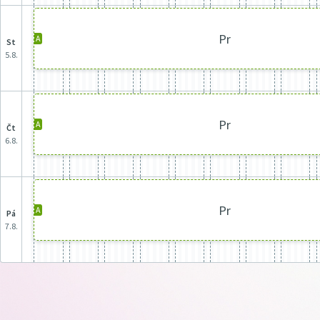
Pr
A
st
5.8.
Pr
A
čt
6.8.
Pr
A
pá
7.8.