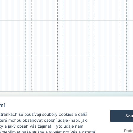
mí
ránkách se používají soubory cookies a další
Sou
 které mohou obsahovat osobní údaje (např. jak
ky a jaký obsah vás zajímá). Tyto údaje nám
Podr
zlepšovat naše služby a vyvíjet pro Vás a ostatní