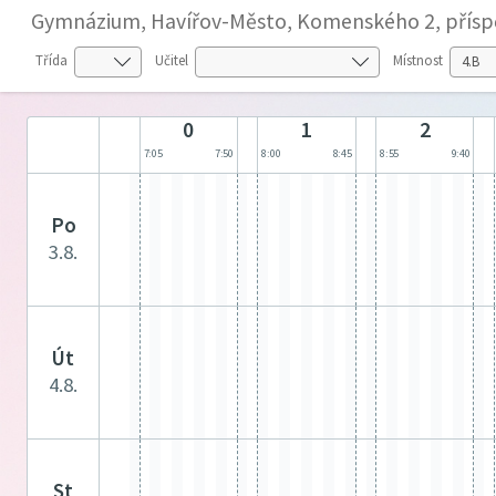
Gymnázium, Havířov-Město, Komenského 2, přísp
Třída
Učitel
Místnost
0
1
2
7:05
7:50
8:00
8:45
8:55
9:40
po
3.8.
út
4.8.
st