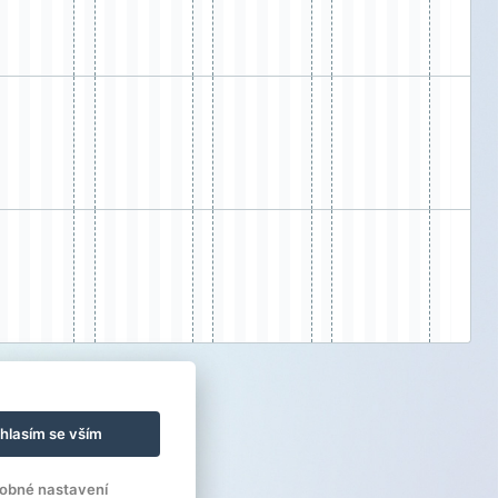
hlasím se vším
obné nastavení