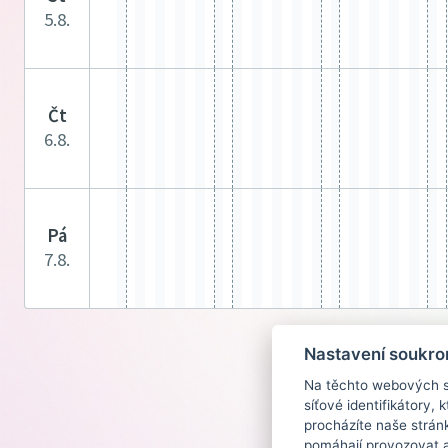
5.8.
čt
6.8.
pá
7.8.
Nastavení soukro
Na těchto webových st
síťové identifikátory,
procházíte naše strán
pomáhají provozovat a 