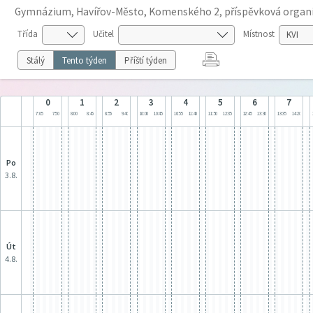
Gymnázium, Havířov-Město, Komenského 2, příspěvková organ
Třída
Učitel
Místnost
Stálý
Tento týden
Příští týden
0
1
2
3
4
5
6
7
7:05
7:50
8:00
8:45
8:55
9:40
10:00
10:45
10:55
11:40
11:50
12:35
12:45
13:30
13:35
14:20
po
3.8.
út
4.8.