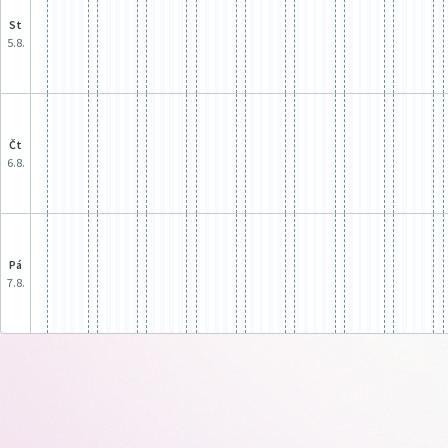
st
5.8.
čt
6.8.
pá
7.8.