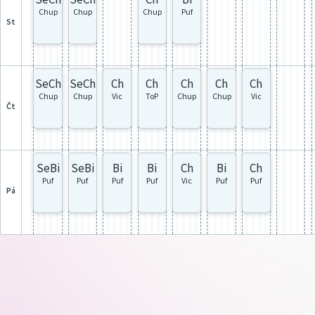
Chup
Chup
Chup
Puf
st
SeCh
SeCh
Ch
Ch
Ch
Ch
Ch
Chup
Chup
Vic
ToP
Chup
Chup
Vic
čt
SeBi
SeBi
Bi
Bi
Ch
Bi
Ch
Puf
Puf
Puf
Puf
Vic
Puf
Puf
pá