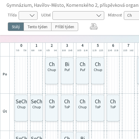
Gymnázium, Havířov-Město, Komenského 2, příspěvková organ
Třída
Učitel
Místnost
Stálý
Tento týden
Příští týden
0
1
2
3
4
5
6
7
7:05
7:50
8:00
8:45
8:55
9:40
10:00
10:45
10:55
11:40
11:50
12:35
12:45
13:30
13:35
14:20
Ch
Bi
Ch
Ch
Chup
Puf
Puf
Chup
po
SeCh
SeCh
Ch
Ch
Ch
Ch
Ch
Chup
Chup
ToP
ToP
Chup
ToP
ToP
út
SeCh
SeCh
Ch
Bi