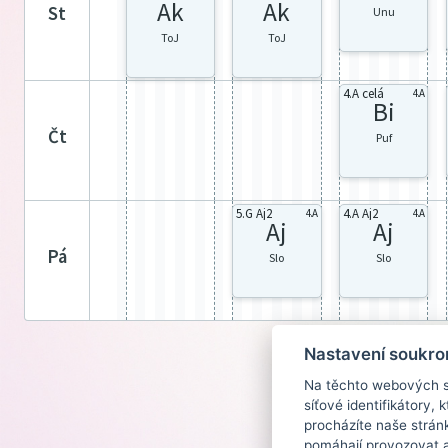
Ak
Ak
st
Unu
ToJ
ToJ
4.A celá
4.A
Bi
čt
Puf
5.G Aj2
4.A Aj2
4.A
4.A
Aj
Aj
pá
Slo
Slo
Nastavení soukro
Na těchto webových st
síťové identifikátory,
procházíte naše strán
pomáhají provozovat a 