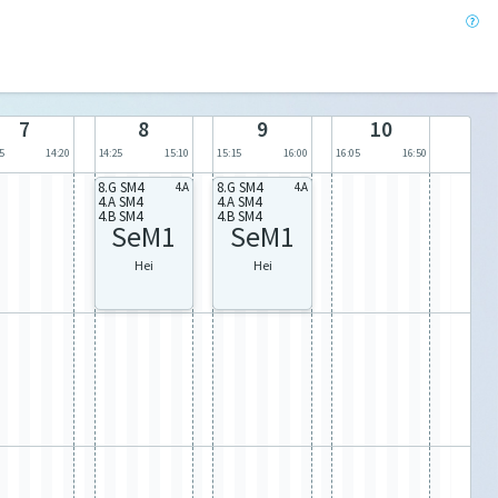
7
8
9
10
5
14:20
14:25
15:10
15:15
16:00
16:05
16:50
8.G SM4
8.G SM4
4.A
4.A
4.A SM4
4.A SM4
4.B SM4
4.B SM4
SeM1
SeM1
Hei
Hei