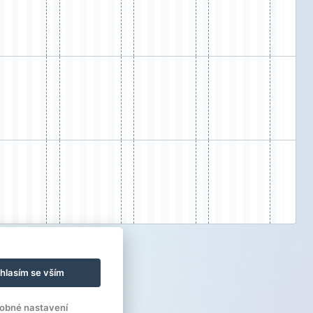
hlasím se vším
obné nastavení