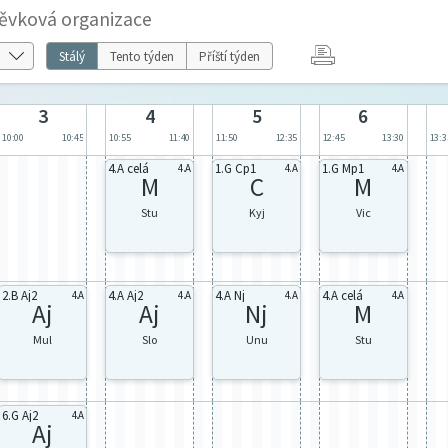
ěvková organizace
Stálý
Tento týden
Příští týden
3
4
5
6
10:00
10:45
10:55
11:40
11:50
12:35
12:45
13:30
13:3
4.A celá
1.G Cp1
1.G Mp1
4.A
4.A
4.A
M
C
M
Stu
Kyj
Vic
2.B Aj2
4.A Aj2
4.A Nj
4.A celá
4.A
4.A
4.A
4.A
Aj
Aj
Nj
M
Mul
Slo
Unu
Stu
6.G Aj2
4.A
Aj