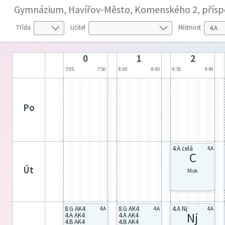
Gymnázium, Havířov-Město, Komenského 2, přísp
Třída
Učitel
Místnost
0
1
2
7:05
7:50
8:00
8:45
8:55
9:40
po
4.A celá
4.A
C
út
Mok
8.G AK4
8.G AK4
4.A Nj
4.A
4.A
4.A
Nj
4.A AK4
4.A AK4
4.B AK4
4.B AK4