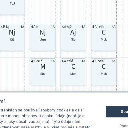
ToJ
4.B Nj
4.A Nj
4.A Aj2
4.A celá
4.A
4.A
4.A
4.A
Nj
Nj
Aj
C
Číž
Unu
Slo
Mok
4.A celá
4.A celá
4.A celá
4.A
4.A
4.A
M
C
C
Stu
Mok
Mok
mí
ránkách se používají soubory cookies a další
Sou
 které mohou obsahovat osobní údaje (např. jak
ky a jaký obsah vás zajímá). Tyto údaje nám
Podr
zlepšovat naše služby a vyvíjet pro Vás a ostatní